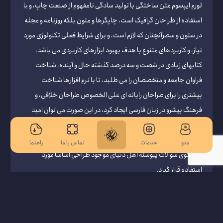
لورم ایپسوم متن ساختگی با تولید سادگی نامفهوم از صنعت چاپ، و با
استفاده از طراحان گرافیک است، چاپگرها و متون بلکه روزنامه و مجله
در ستون و سطرآنچنان که لازم است، و برای شرایط فعلی تکنولوژی مورد
نیاز، و کاربردهای متنوع با هدف بهبود ابزارهای کاربردی می باشد،
کتابهای زیادی در شصت و سه درصد گذشته حال و آینده، شناخت
فراوان جامعه و متخصصان را می طلبد، تا با نرم افزارها شناخت
بیشتری را برای طراحان رایانه ای علی الخصوص طراحان خلاقی، و
فرهنگ پیشرو در زبان فارسی ایجاد کرد، در این صورت می توان امید
داشت که تمام و دشواری موجود در ارائه راهکارها، و شرایط سخت تایپ
به پایان رسد و زمان مورد نیاز شامل حروفچینی دستاوردهای اصلی، و
صفحه اصلی
Whatsapp
منو
خدمات
تماس با ما
راهنما
جوابگوی سوالات پیوسته اهل دنیای موجود طراحی اساسا مورد
خدمات
استفاده قرار گیرد.
Instagram
خدمات پرداخت دانشجویی
راهنمای مشتریان
راهنمای پرداخت دانشجویی
مشخصات :
تماس با ما